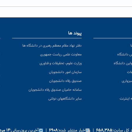
پیوند ها
ا
ن
دفتر نهاد مقام معظم رهبری در دانشگاه ها
پ
س دانشگاه
معاونت علمی ریاست جمهوری
ولین دانشگاه
وزارت علوم، تحقیقات و فناوری
پ
عات
سازمان امور دانشجویان
ت
بزواری
صندوق رفاه دانشجویان
ک
سامانه حامیان صندوق رفاه دانشجویان
 اینترنت
سایر دانشگاههای دولتی
د کل سایت:
|
اخبار منتشر شده:
|
آخرین بروزرسانی:
۶۵۸,۳۸۵
۶۹۰۸
۱۴ مرداد ۱۴۰۵