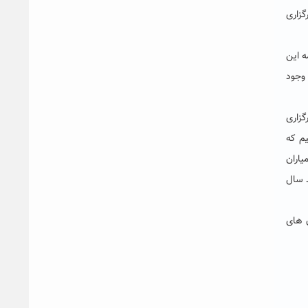
ر با کیفیت برگزارشد، اجرای تئاتر واحد ۱۶۴مرگ و برگزاری
ه این
 وجود
گزاری
م که
یاران
د سال
ن های