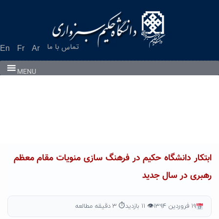
Ski
t
conten
تماس با ما
En
Fr
Ar
MENU
ابتکار دانشگاه حکیم در فرهنگ سازی منویات مقام معظم
رهبری در سال جدید
۱۹ فروردین ۱۳۹۴
👁 ۱۱ بازدید
⏱ ۳ دقیقه مطالعه