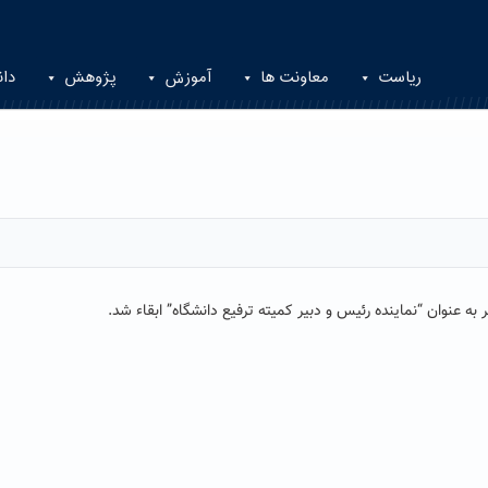
ریاست
معاونت ها
آموزش
پژوهش
دان
ه عنوان “نماینده رئیس و دبیر کمیته ترفیع دانشگاه” ابقاء شد.