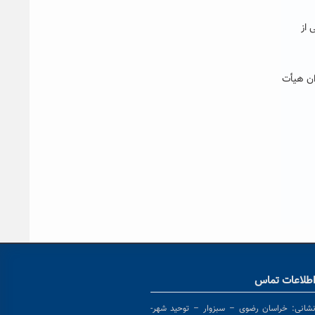
 از
ان هیأت
طلاعات تماس
شانی:
خراسان رضوی – سبزوار – توحید شهر-