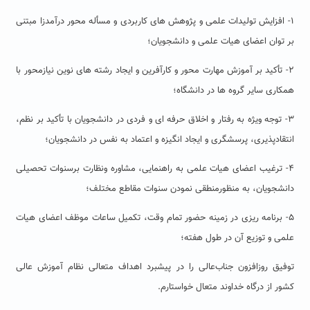
۱- افزایش تولیدات علمی و پژوهش های کاربردی و مسأله محور درآمدزا مبتنی
بر توان اعضای هیات علمی و دانشجویان؛
۲- تأکید بر آموزش مهارت محور و کارآفرین و ایجاد رشته های نوین نیازمحور با
همکاری سایر گروه ها در دانشگاه؛
۳- توجه ویژه به رفتار و اخلاق حرفه ای و فردی در دانشجویان با تأکید بر نظم،
انتقادپذیری، پرسشگری و ایجاد انگیزه و اعتماد به نفس در دانشجویان؛
۴- ترغیب اعضای هیات علمی به راهنمایی، مشاوره ونظارت برسنوات تحصیلی
دانشجویان، به منظورمنطقی نمودن سنوات مقاطع مختلف؛
۵- برنامه ریزی در زمینه حضور تمام وقت، تکمیل ساعات موظف اعضای هیات
علمی و توزیع آن در طول هفته؛
توفیق روزافزون جناب‌عالی را در پیشبرد اهداف متعالی نظام آموزش عالی
کشور از درگاه خداوند متعال خواستارم.