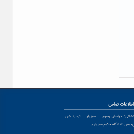
طلاعات تماس
شانی:
خراسان رضوی – سبزوار – توحید شهر-
ردیس دانشگاه حکیم سبزواری