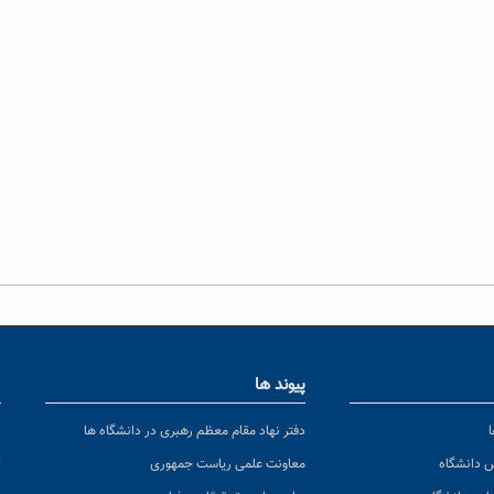
پیوند ها
ا
ن
دفتر نهاد مقام معظم رهبری در دانشگاه ها
پ
س دانشگاه
معاونت علمی ریاست جمهوری