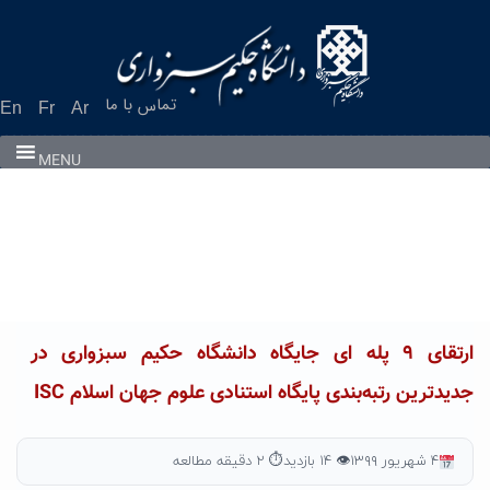
Ski
t
conten
تماس با ما
En
Fr
Ar
MENU
ارتقای ۹ پله ای جایگاه دانشگاه حکیم سبزواری در
جدیدترین رتبه‌بندی پایگاه استنادی علوم جهان اسلام ISC
۴ شهریور ۱۳۹۹
👁 ۱۴ بازدید
⏱ ۲ دقیقه مطالعه