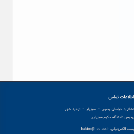
طلاعات تماس
شانی:
خراسان رضوی – سبزوار – توحید شهر-
ردیس دانشگاه حکیم سبزواری
ست الکترونیکی:
hakim@hsu.ac.ir