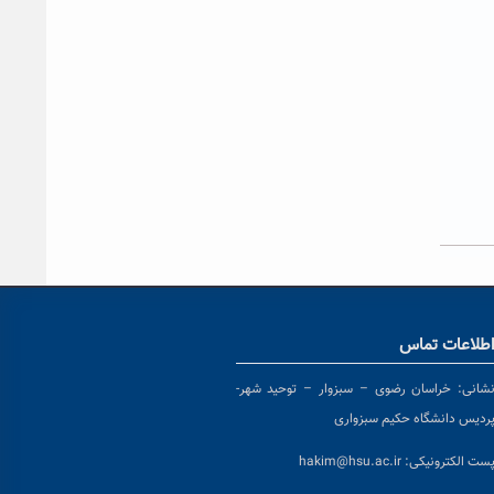
طلاعات تماس
شانی:
خراسان رضوی – سبزوار – توحید شهر-
ردیس دانشگاه حکیم سبزواری
ست الکترونیکی:
hakim@hsu.ac.ir