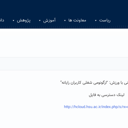
ریاست
معاونت ها
آموزش
پژوهش
دان
نی با ورزش:
ارگونومی شغلی کاربران رایانه”
“
لینک دسترسی به فایل
http://hcloud.hsu.ac.ir/index.php/s/rx