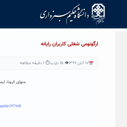
Ski
t
conten
ارگونومی شغلی کاربران رایانه
۱۷ آبان ۱۳۹۹
👁 ۱۵ بازدید
⏱ ۱ دقیقه مطالعه
منهای کرونا، ایم
0qazlarJ9T9zR