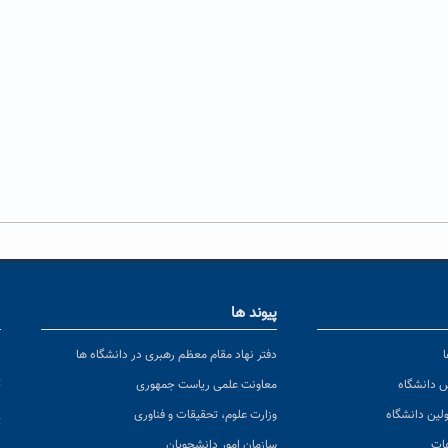
پیوند ها
ا
ن
دفتر نهاد مقام معظم رهبری در دانشگاه ها
پ
س دانشگاه
معاونت علمی ریاست جمهوری
ولین دانشگاه
وزارت علوم، تحقیقات و فناوری
پ
عات
سازمان امور دانشجویان