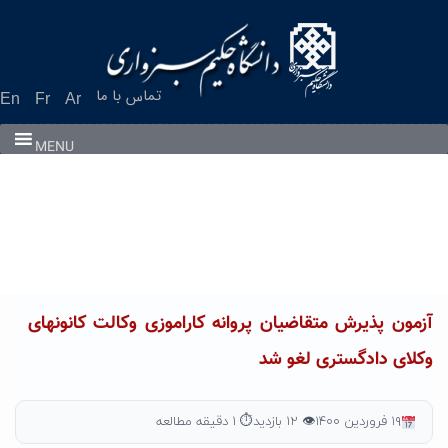
Ski
t
conten
تماس با ما
En
Fr
Ar
MENU
آزمون پذیرش متقاضیان پروانه کاراموزی وکالت کانونهای
وکلای دادگستری لغو شد
۱۹ فروردین ۱۴۰۰
👁 ۱۲ بازدید
⏱ ۱ دقیقه مطالعه