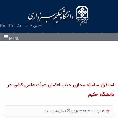
Ski
t
conten
تماس با ما
En
Fr
Ar
MENU
استقرار سامانه مجازی جذب اعضای هیأت علمی کشور در
دانشگاه حکیم
۳۱ مرداد ۱۳۹۴
👁 ۱۵ بازدید
⏱ ۱ دقیقه مطالعه