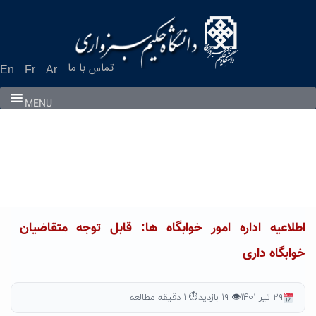
Ski
t
conten
تماس با ما
En
Fr
Ar
MENU
اطلاعیه اداره امور خوابگاه ها: قابل توجه متقاضیان
خوابگاه داری
۲۹ تیر ۱۴۰۱
👁 ۱۹ بازدید
⏱ ۱ دقیقه مطالعه