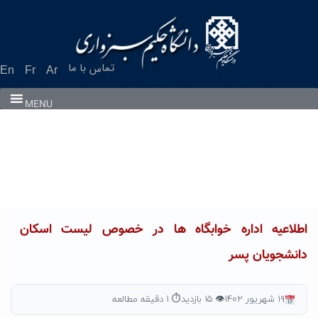
Ski
t
conten
تماس با ما
En
Fr
Ar
MENU
اطلاعیه اداره خوابگاه ها در خصوص لیست اسکان
دانشجویان پسر
۱۹ شهریور ۱۴۰۲
👁 ۱۵ بازدید
⏱ ۱ دقیقه مطالعه