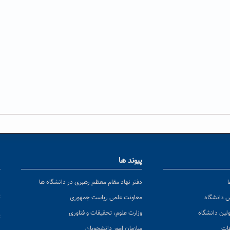
پیوند ها
ا
ن
دفتر نهاد مقام معظم رهبری در دانشگاه ها
پ
س دانشگاه
معاونت علمی ریاست جمهوری
ولین دانشگاه
وزارت علوم، تحقیقات و فناوری
پ
عات
سازمان امور دانشجویان