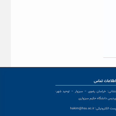
طلاعات تماس
شانی:
خراسان رضوی – سبزوار – توحید شهر-
ردیس دانشگاه حکیم سبزواری
ست الکترونیکی:
hakim@hsu.ac.ir