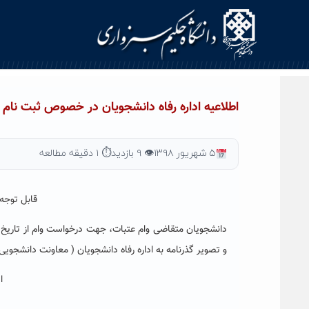
Ski
t
conten
اطلاعیه اداره رفاه دانشجویان در خصوص ثبت نام و
۵ شهریور ۱۳۹۸
👁 ۹ بازدید
⏱ ۱ دقیقه مطالعه
قابل توجه 
دانشجویان متقاضی وام عتبات، جهت درخواست وام از تاریخ ۵ لغایت ۱۶ شهریورماه با همراه داشتن
و
تصویر گذرنامه
به اداره رفاه دانشجویان ( معاونت دانشجویی)
ا