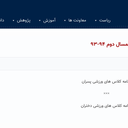
ریاست
معاونت ها
آموزش
پژوهش
دان
ل دوم ۹۴-۹۳
نامه کلاس های ورزشی پسران
×××
امه کلاس های ورزشی دختران