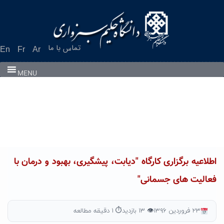
Ski
t
conten
تماس با ما
En
Fr
Ar
MENU
اطلاعیه برگزاری کارگاه "دیابت، پیشگیری، بهبود و درمان با
فعالیت های جسمانی"
۲۳ فروردین ۱۳۹۶
👁 ۱۳ بازدید
⏱ ۱ دقیقه مطالعه