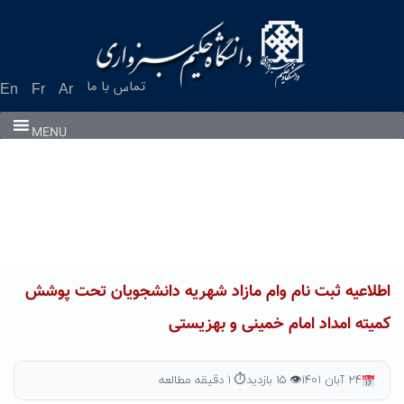
Ski
t
conten
تماس با ما
En
Fr
Ar
MENU
اطلاعیه ثبت نام وام مازاد شهریه دانشجویان تحت پوشش
کمیته امداد امام خمینی و بهزیستی
۲۴ آبان ۱۴۰۱
👁 ۱۵ بازدید
⏱ ۱ دقیقه مطالعه