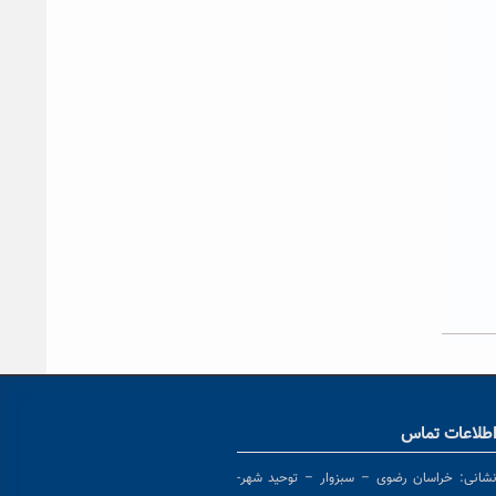
طلاعات تماس
شانی:
خراسان رضوی – سبزوار – توحید شهر-