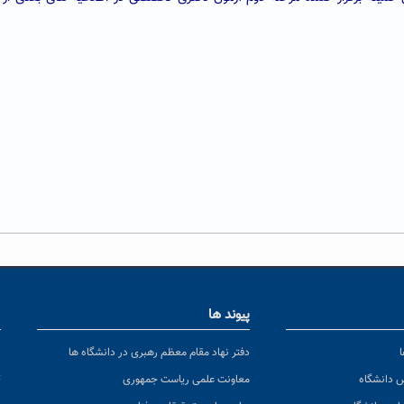
پیوند ها
ا
ن
دفتر نهاد مقام معظم رهبری در دانشگاه ها
پ
س دانشگاه
معاونت علمی ریاست جمهوری