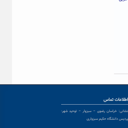
طلاعات تماس
شانی:
خراسان رضوی – سبزوار – توحید شهر-
ردیس دانشگاه حکیم سبزواری