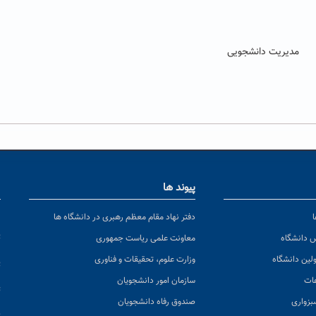
مدیریت دانشجویی
پیوند ها
ا
ن
دفتر نهاد مقام معظم رهبری در دانشگاه ها
پ
س دانشگاه
معاونت علمی ریاست جمهوری
ولین دانشگاه
وزارت علوم، تحقیقات و فناوری
پ
عات
سازمان امور دانشجویان
ت
بزواری
صندوق رفاه دانشجویان