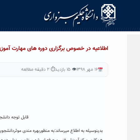
Ski
t
conten
اطلاعیه در خصوص برگزاری دوره های مهارت آموزی
۱۶ مهر ۱۳۹۸
👁 ۱۵ بازدید
⏱ ۲ دقیقه مطالعه
قابل توجه دانشج
بدینوسیله به اطلاع می­رساند:به منظوربهره مندی موثردانشج