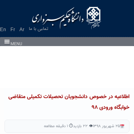
Ski
t
conten
تماس با ما
En
Fr
Ar
MENU
اطلاعیه در خصوص دانشجویان تحصیلات تکمیلی متقاضی
خوابگاه ورودی ۹۸
۲۵ شهریور ۱۳۹۸
👁 ۲۲ بازدید
⏱ ۱ دقیقه مطالعه