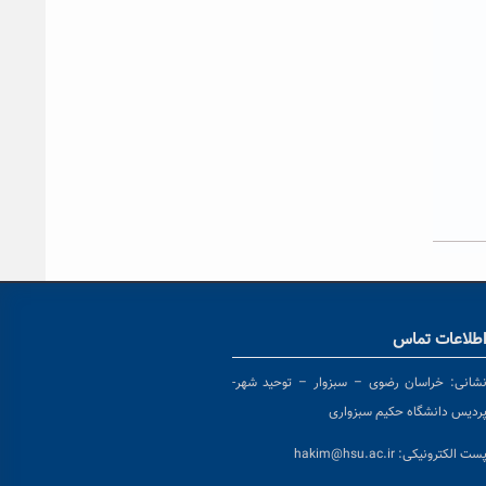
طلاعات تماس
شانی:
خراسان رضوی – سبزوار – توحید شهر-
ردیس دانشگاه حکیم سبزواری
ست الکترونیکی:
hakim@hsu.ac.ir