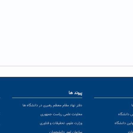
پیوند ها
ا
ن
دفتر نهاد مقام معظم رهبری در دانشگاه ها
پ
س دانشگاه
معاونت علمی ریاست جمهوری
ولین دانشگاه
وزارت علوم، تحقیقات و فناوری
پ
عات
سازمان امور دانشجویان