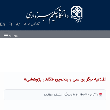
Ski
t
conten
تماس با ما
En
Fr
Ar
MENU
اطلاعیه برگزاری سی و پنجمین «گفتار پژوهشی»
۷ آبان ۱۳۹۶
👁 ۱۰ بازدید
⏱ ۱ دقیقه مطالعه