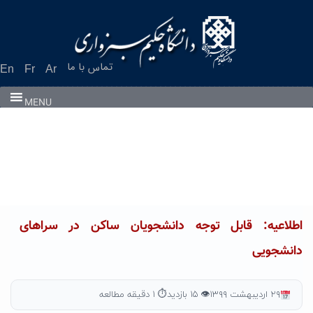
Ski
t
conten
تماس با ما
En
Fr
Ar
MENU
اطلاعیه: قابل توجه دانشجویان ساکن در سراهای
دانشجویی
۲۹ اردیبهشت ۱۳۹۹
👁 ۱۵ بازدید
⏱ ۱ دقیقه مطالعه