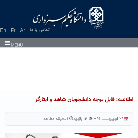
Ski
t
conten
تماس با ما
En
Fr
Ar
MENU
اطلاعیه: قابل توجه دانشجویان شاهد و ایثارگر
۲۹ اردیبهشت ۱۳۹۹
👁 ۱۲ بازدید
⏱ ۱ دقیقه مطالعه