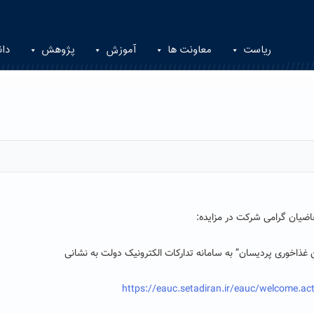
ریاست
معاونت ها
آموزش
پژوهش
دان
اضیان گرامی شرکت در مزایده:
غذاخوری پردیسان” به سامانه تدارکات الکترونیک دولت به نشانی
https://eauc.setadiran.ir/eauc/welcome.a