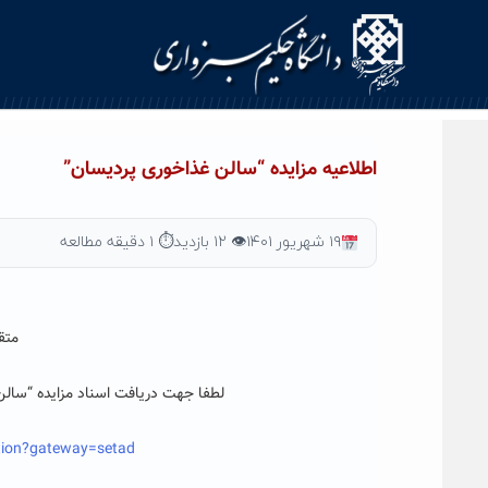
Ski
t
conten
اطلاعیه مزایده “سالن غذاخوری پردیسان”
۱۹ شهریور ۱۴۰۱
👁 ۱۲ بازدید
⏱ ۱ دقیقه مطالعه
متق
لطفا جهت دریافت اسناد مزایده “سالن 
ction?gateway=setad