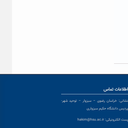
طلاعات تماس
شانی:
خراسان رضوی – سبزوار – توحید شهر-
ردیس دانشگاه حکیم سبزواری
ست الکترونیکی:
hakim@hsu.ac.ir