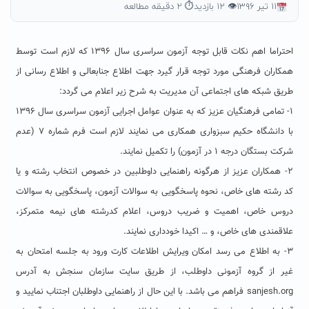
۱۱ تیر ۱۳۹۶
👁 ۱۲ بازدید
⏱ ۲ دقیقه مطالعه
احتراما اهم نکات قابل توجه آزمون سراسری سال ۱۳۹۶ که لازم است توسط
همکاران فرهنگی مورد توجه قرار گیرد جهت اطلاع جنابعالی و اطلاع رسانی از
طریق شبکه های اجتماعی آن مدیریت به شرح زیر اعلام می گردد:
۱- تمامی فرهنگیان عزیز که به عنوان عوامل اجرایی آزمون سراسری سال ۱۳۹۶
با دانشگاه حکیم سبزواری همکاری می نمایند لازم است فرم شماره ۷ (عدم
شرکت بستگان درجه ۱ در آزمون) را تکمیل نمایند.
۲- همکاران عزیز از هرگونه راهنمایی داوطلبین در خصوص انتخاب رشته و یا
کد رشته های خاص، نحوه پاسخگویی به سوالات آزمون، پاسخگویی به سوالات
دروس خاص، اهمیت و ضریب دروس، اعلام کدرشته های نیمه متمرکز،
علاقمندی های خاص، و … اکیدا خودداری نمایند.
۳- به اطلاع می رسد امکان ویرایش اطلاعات کارت ورود به جلسه امتحان به
غیر از گروه آزمونی داوطلب، از طریق سایت سازمان سنجش به آدرس
sanjesh.org فراهم می باشد. با این حال از راهنمایی داوطلبان اجتناب نمایید و