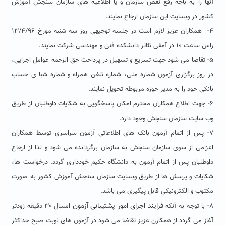
آنها را به باجه رفع نقص سازمان و یا اطلاعیه های سازمان سنجش آموزش
کشور در وبسایت این سازمان ارجاع نمایند.
۴- همکاران عزیز لازم است در جلسه توجیهی روز سه شنبه مورخ ۱۳/۴/۹۶
راس ساعت ۱۰ در آمفی تئاتر دانشکده فنی و مهندسی شرکت نمایند.
۵- تقاضا می شود جهت تسریع و تسهیل در پرداخت حق الزحمه عوامل اجرایی،
در روز برگزاری آزمون شماره ملی، شماره تلفن همراه و شماره شبا ی حساب
بانکی خود را به مدیر حوزه مربوطه تحویل نمایند.
۶- جهت اطلاع همکاران محترم امکان پاسخگویی به شکایات داوطلبان از طریق
وب سایت سازمان سنجش وجود دارد.
۷- پس از اتمام آزمون بانک های اطلاعاتی آزمون سراسری توسط همکاران
اعزامی از سوی سازمان سنجش به سازمان برگردانده می شود و لذا از ارجاع
داوطلبان پس از اتمام آزمون به دانشگاه حکیم خودداری گردد. درخواست ها،
شکایات و پرسش ها از طریق وبسایت سازمان سنجش آموزش کشور به صورت
مکتوب و الکترونیکی قابل پیگیری می باشد.
فرایند اجرای امور پشتیبانی آزمون
۸- با توجه به آنکه
امسال ۳۰ دقیقه زودتر
آغاز می گردد از همکارن عزیز تقاضا می شود در آزمون های نوبت صبح حداکثر