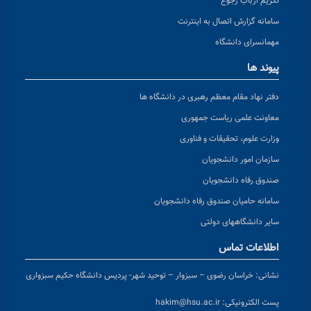
تکریم ارباب رجوع
سامانه گزارش اتصال به اینترنت
مهمانسرای دانشگاه
پیوند ها
دفتر نهاد مقام معظم رهبری در دانشگاه ها
معاونت علمی ریاست جمهوری
وزارت علوم، تحقیقات و فناوری
سازمان امور دانشجویان
صندوق رفاه دانشجویان
سامانه حامیان صندوق رفاه دانشجویان
سایر دانشگاههای دولتی
اطلاعات تماس
نشانی:
خراسان رضوی – سبزوار – توحید شهر- پردیس دانشگاه حکیم سبزواری
پست الکترونیکی:
hakim@hsu.ac.ir