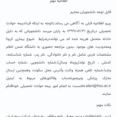
اطلاعیه مهم
قابل توجه دانشجویان محترم
پیرو اطلاعیه قبلی به آگاهی می رساند:باتوجه به اینکه قردادبیمه حوادث
تحصیلی درتاریخ ۱۳۹۹/۰۶/۳۱ به پایان میرسد دانشجویانی که به دلیل
حادثه متحمل هزینه شده اند می تواننددرشرایط شیوع بیماری کرونا
ومحدودیت های موجود ،بدون مراجعه حضوری به دانشگاه ضمن اعلام
مشخصات فردی شامل نام و نام خانوادگی، نام پدر، شماره شناسنامه،
کدملی ، تاریخ تولد(روزماه وسال)،شماره دانشجویی ،شماره حساب
وشبا،شماره تلفن همراه وثابت وآدرس محل سکونت وهمچنین ارسال
مدارک پزشکی ونیزصورتحساب وفاکتورهای مربوط به ایمیل
as.alavi@hsu.ac.irنسبت به انجام امور بیمه حوادث تحصیلی خوداقدام
نمایند.
نکات مهم:
۱-پس ازاخذاطلاعات مزبور،معرفی نامه متقاضی به عنوان شرکت بیمه ایران