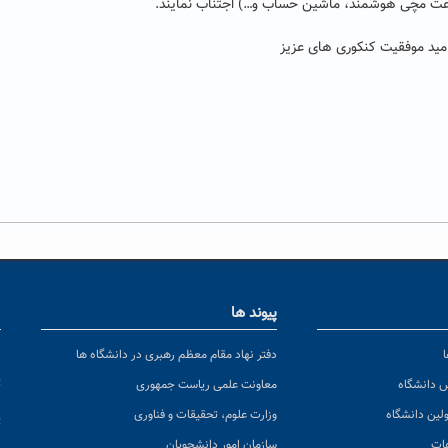
عت مچی هوشمند، ماشین حساب و…) اجتناب نمایند.
امید موفقیت کنکوری های عزیز
پیوند ها
ا
ن
دفتر نهاد مقام معظم رهبری در دانشگاه ها
پ
س دانشگاه
معاونت علمی ریاست جمهوری
ولین دانشگاه
وزارت علوم، تحقیقات و فناوری
پ
عات
سازمان امور دانشجویان