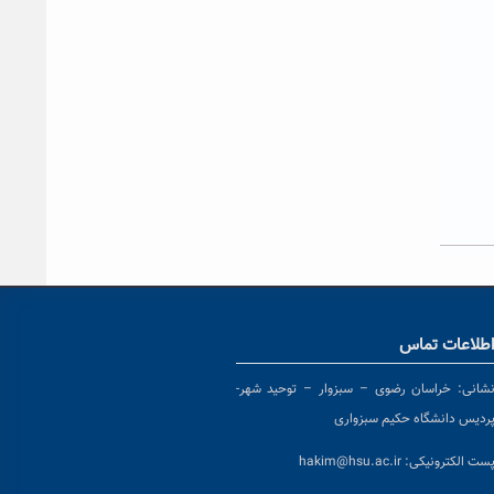
طلاعات تماس
شانی:
خراسان رضوی – سبزوار – توحید شهر-
ردیس دانشگاه حکیم سبزواری
ست الکترونیکی:
hakim@hsu.ac.ir