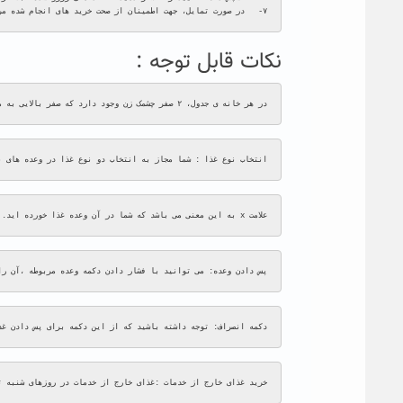
۷-   در صورت تمایل، جهت اطمینان از صحت خرید های انجام شده مراحل ۱ و ۲ را تکرار نمایید.
نکات قابل توجه :
در هر خانه ی جدول، ۲ صفر چشمک زن وجود دارد که صفر بالایی به منزله انتخاب" سلف" وصفر پایینی به منزله انتخاب  "نوع غذا" می باشد.
انتخاب نوع غذا : شما مجاز به انتخاب دو نوع غذا در وعده های ن
علامت x به این معنی می باشد که شما در آن وعده غذا خورده اید.
پس دادن وعده: می توانید با فشار دادن دکمه وعده مربوطه ،آن را
دکمه انصراف: توجه داشته باشید که از این دکمه برای پس دادن غذ
خرید غذای خارج از خدمات :غذای خارج از خدمات در روزهای شنبه تا چهارشنبه از ساعت ۱۱ صبح به بعد صرفا" برای وعده ناهاربه تعداد محدود توزیع می گردد که شما می توانید با انتخاب کلید «هفته جاری» 