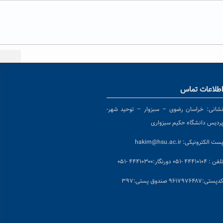
طلاعات تماس
شانی:
خراسان رضوی – سبزوار – توحید شهر-
ردیس دانشگاه حکیم سبزواری
ست الکترونیکی:
hakim@hsu.ac.ir
لفن : ۴۴۴۱۰۱۰۴ -۰۵۱
دورنگار:۴۴۴۱۰۳۰۰ -۰۵۱
د
پستی:۹۶۱۷۹۷۶۴۸۷ صندوق پستی:۳۹۷