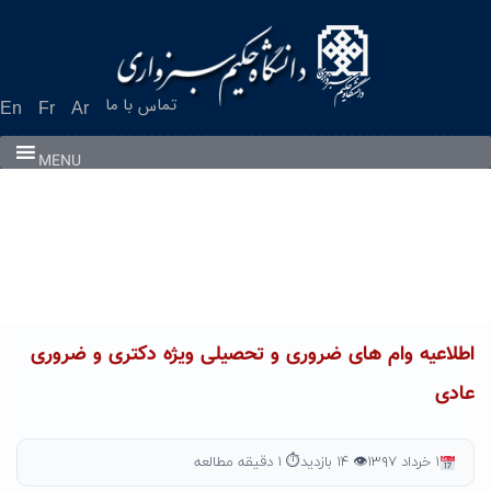
Ski
t
conten
تماس با ما
En
Fr
Ar
MENU
اطلاعیه وام های ضروری و تحصیلی ویژه دکتری و ضروری
عادی
۱ خرداد ۱۳۹۷
👁 ۱۴ بازدید
⏱ ۱ دقیقه مطالعه