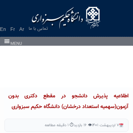
Ski
t
conten
تماس با ما
En
Fr
Ar
MENU
اطلاعیه پذیرش دانشجو در مقطع دکتری بدون
آزمون(سهمیه استعداد درخشان) دانشگاه حکیم سبزواری
۷ اردیبهشت ۱۴۰۱
👁 ۱۶ بازدید
⏱ ۱ دقیقه مطالعه