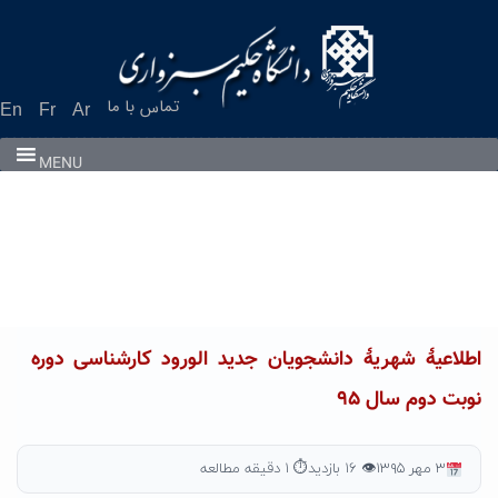
Ski
t
conten
تماس با ما
En
Fr
Ar
MENU
اطلاعیۀ شهریۀ دانشجویان جدید الورود کارشناسی دوره
نوبت دوم سال ۹۵
۳ مهر ۱۳۹۵
👁 ۱۶ بازدید
⏱ ۱ دقیقه مطالعه