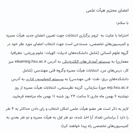
اعضای محترم هیأت علمی
با سلام؛
احتراما با عنایت به لزوم برگزاری انتخابات جهت تعیین اعضای جدید هیأت ممیزه
و کمیسیون‌های تخصصی، مستدعی است جهت انتخاب اعضای مورد نظر خود در
گروه علوم انسانی
(شامل دانشکده‌های ادبیات- الهیات- علوم ورزشی- جغرافیا-
معماری) به
سیستم آموزش‌های الکترونیکی
به آدرس elearning.hsu.ac.ir میز
گروه فنی مهندسی
کار، درس‌های من، انتخابات هیأت ممیزه و
(شامل
دانشکده‌های برق- نفت- فنی مهندسی) به
سیستم اتوماسیون اداری
به آدرس
erp.hsu.ac.ir حوزۀ سازمانی، گزینه نظرسنجی، انتخابات هیأت ممیزه از روز
دوشنبه ۶ بهمن ماه جاری تا ساعت ۲۴ روز شنبه ۱۱ بهمن ماه مراجعه فرمایید.
لازم به ذکر است هر عضو هیأت علمی امکان انتخاب و رای دادن حداکثر به ۴ نفر
را دارد ( براساس تعداد آرا اخذ شده، دو نفر اول به هیأت ممیزه و دو نفر بعدی به
کمیسیون‌های تخصصی راه پیدا خواهند کرد).