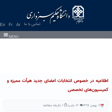
Ski
t
conten
تماس با ما
En
Fr
Ar
MENU
اطلاعیه در خصوص انتخابات اعضای جدید هیأت ممیزه و
کمیسیون‌های تخصصی
۷ بهمن ۱۳۹۹
👁 ۱۲ بازدید
⏱ ۱ دقیقه مطالعه