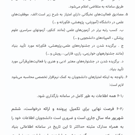
طریق سامانه به متقاضی اعلام می‌شود.
مصادیق فعالیت‌های نخبگانی دارای امتیاز به شرح زیر است:الف. موفقیت‌های
علمی در دانشگاه (آموزشی، پژوهشی، فنّاورانه و …)
ب. کسب رتبه برتر در آزمون‌های علمی (مانند کنکور، آزمون­های سراسری علوم
پزشکی ، المپیادهای دانشجویی و …)
ج ‍. برگزیده شدن در جشنواره‌های علمی،پژوهشی،‌ فنّاورانه مورد تأیید بنیاد
(مانند جشنواره­های خوارزمی، رازی، فارابی ، رویش و …)
د. برگزیده شدن در جشنواره‌های معتبر ادبی و هنری یا فعالیت‌های‌قرآنی مورد
تأیید بنیاد.
باتوجه به اینکه امتیازهای دانشجویان به کمک نرم‌افزار تخصصی محاسبه می‌شود
لازم است:
۶-۱٫ همه اطلاعات به طور کامل در سامانه بارگذاری شود.
فرصت نهایی برای تکمیل پرونده و ارائه درخواست، ششم
۶-۲٫
شهریور ماه سال جاری است
و ضروری است دانشجویان اطلاعات خود را
به همراه مدارک مثبته حداکثر تا این تاریخ در سامانه اطلاعاتی بنیاد