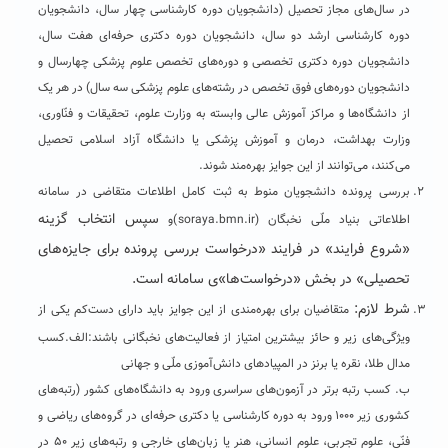
در سال‌های مجاز تحصیل (دانشجویان دوره کارشناسی چهار سال، دانشجویان
دوره کارشناسی ارشد دو سال، دانشجویان دوره دکتری حرفه‌ای هفت سال،
دانشجویان دوره دکتری تخصصی و دوره‌های تخصص علوم پزشکی چهارسال و
دانشجویان دوره‌های فوق تخصص در رشته‌های علوم پزشکی سه سال) در هر یک
از دانشگاه‌ها و مراکز آموزش عالی وابسته به وزارت علوم، تحقیقات و فنّاوری،
وزارت بهداشت، درمان و آموزش پزشکی یا دانشگاه آزاد اسلامی تحصیل
می‌کنند، می‌توانند از این جوایز بهره‌مند شوند.
بررسی پرونده دانشجویان منوط به ثبت کامل اطلاعات متقاضی در سامانه
سپس انتخاب گزینه
اطلاعاتی بنیاد ملّی نخبگان (
soraya.bmn.ir
)و
«شروع فرایند» در فرایند «درخواست بررسی پرونده برای جایزه‌های
تحصیلی» در بخش «درخواست‌ها»ی سامانه است.
شرط لازم:
متقاضیان برای بهره‌مندی از این جوایز باید دارای دست‌کم یکی از
ویژگی‌های زیر و حائز بیشترین امتیاز از فعالیت‌های نخبگانی باشند:الف.کسب
مدال طلا، نقره یا برنز در المپیادهای دانش‌آموزی ملّی و جهانی
ب. کسب رتبه برتر در آزمون‌های سراسری ورود به دانشگاه‌های کشور (رتبه‌های
کشوری زیر ۱۰۰۰ ورود به دوره کارشناسی یا دکتری حرفه‌ای در گروه‌های ریاضی و
فنّی، علوم تجربی، علوم انسانی، هنر یا زبان‌های خارجی و رتبه‌های زیر ۵۰ در