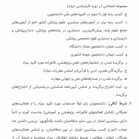
مجموعه امتحانی در دوره کارشناسی ارشد)
ج. کسب رتبه اول تا سوم در المپیادهای ملّی دانشجویی
د. کسب رتبه برتر در آزمون‌های سراسری علوم پزشکی کشور اعم از آزمون‌های
جامع علوم پایه، پیش‌کارورزی، دستیاری در رشته‌های پزشکی، دندان‌پزشکی و
داروسازی و دستیاری فوق تخصصی پزشکی
ه. کسب عنوان دانشجوی ممتاز دانشگاه
و. کسب عنوان دانشجوی نمونه کشوری
ز. برگزیده شدن در جشنواره‌های علمی،پژوهشی،‌ فنّاورانه مورد تأیید بنیاد
ح. برگزیدگان هنری، ادبی یا قرآنی(بر اساس مقررات بنیاد)
ط. برگزیده شدن در مسابقه‌های ملی و جهانی مهارت
ی. ثبت اختراع برگزیده بر اساس آیین‌نامه شناسایی و پشتیبانی از اختراع‌های
برگزیده.
شرط کافی:
دانشجویان باید اولاً حدنصاب مورد تأیید بنیاد را از فعالیت‌های
نخبگانی (شامل فعالیت­های فنّاورانه، پژوهشی و آموزشی) به‌دست آورند و ثانیاً
یادآوری:
دارای بیشترین امتیاز در بین سایر متقاضیان باشند.
بررسی داشتن حد
نصاب لازم و کسب بیشترین امتیاز در بین متقاضیان، بر اساس فعالیت‌های
نخبگانیِ اعلامیِ متقاضی، توسط سامانه اطلاعاتی بنیاد محاسبه و نتیجۀ آن از