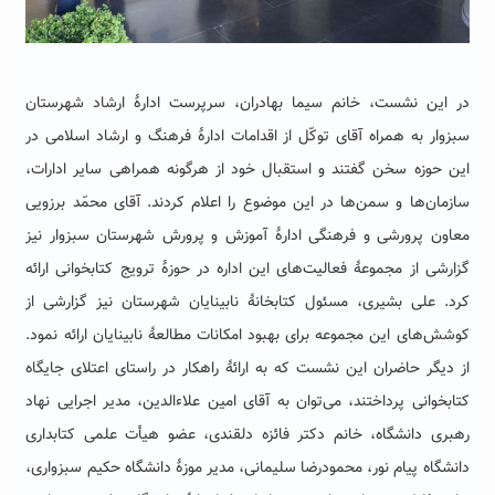
در این نشست، خانم سیما بهادران، سرپرست ادارۀ ارشاد شهرستان
سبزوار به همراه آقای توکّل از اقدامات ادارۀ فرهنگ و ارشاد اسلامی در
این حوزه سخن گفتند و استقبال خود از هرگونه همراهی سایر ادارات،
سازمان‌ها و سمن‌ها در این موضوع را اعلام کردند. آقای محمّد برزویی
معاون پرورشی و فرهنگی ادارۀ آموزش و پرورش شهرستان سبزوار نیز
گزارشی از مجموعۀ فعالیت‌های این اداره در حوزۀ ترویج کتابخوانی ارائه
کرد. علی بشیری، مسئول کتابخانۀ نابینایان شهرستان نیز گزارشی از
کوشش‌های این مجموعه برای بهبود امکانات مطالعۀ نابینایان ارائه نمود.
از دیگر حاضران این نشست که به ارائۀ راهکار در راستای اعتلای جایگاه
کتابخوانی پرداختند، می‌توان به آقای امین علاءالدین، مدیر اجرایی نهاد
رهبری دانشگاه، خانم دکتر فائزه دلقندی، عضو هیأت علمی کتابداری
دانشگاه پیام نور، محمودرضا سلیمانی، مدیر موزۀ دانشگاه حکیم سبزواری،