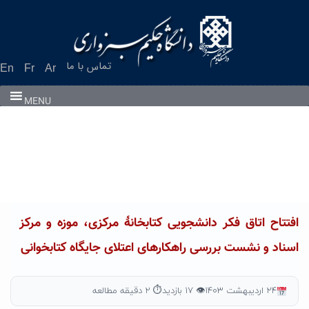
Ski
t
conten
تماس با ما
En
Fr
Ar
MENU
افتتاح اتاق فکر دانشجویی کتابخانهٔ مرکزی، موزه و مرکز
اسناد و نشست بررسی راهکارهای اعتلای جایگاه کتابخوانی
۲۴ اردیبهشت ۱۴۰۳
👁 ۱۷ بازدید
⏱ ۲ دقیقه مطالعه