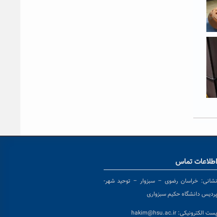
طلاعات تماس
شانی:
خراسان رضوی – سبزوار – توحید شهر-
ردیس دانشگاه حکیم سبزواری
ست الکترونیکی:
hakim@hsu.ac.ir