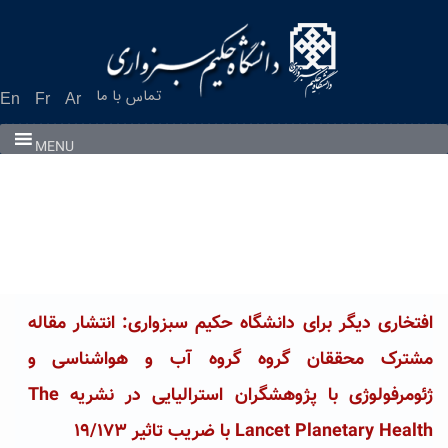
Ski
t
conten
تماس با ما
En
Fr
Ar
MENU
افتخاری دیگر برای دانشگاه حکیم سبزواری: انتشار مقاله
مشترک محققان گروه گروه آب و هواشناسی و
ژئومرفولوژی با پژوهشگران استرالیایی در نشریه The
Lancet Planetary Health با ضریب تاثیر ۱۹/۱۷۳