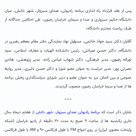
صدای سبزوار، شهر دانش
پس از عقد قرارداد راه اندازی برنامه رادیوئی،
، میان
دانشگاه حکیم سبزواری و صدا و سیمای خراسان رضوی، طی احکامی جداگانه از
طرف ریاست محترم دانشگاه؛
دکتر سید جواد خاتمی،
آقایان
مسؤول نهاد نمایندگی دفتر مقام معظم رهبری در
دکتر حسن صیانتی
سید
دانشگاه،
، رئیس دانشکده الهیات و معارف اسلامی،
نوراله رضوی
دکتر شهاب عباس زاده
هادی
، مدیر فرهنگی،
، مدیر پژوهشی،
نصرتی پور،
دکتر حسن دلبری
مدیر حراست به عنوان عضو شورا و
، مدیر روابط
عمومی و بین الملل نیز به عنوان عضو و دبیر شورای سیاستگذاری پخش برنامه
ها از صدا و سیما خراسان رضوی منصوب گردیدند.
×××
شایان ذکر است که
برنامه رادیوئی صدای سبزوار، شهر دانش
از هفتم دیماه سال
جاری یکشنبه ها از ساعت ۹ صبح به مدت ۳۰ دقیقه از رادیو خراسان (شبکه
پایتخت معنوی ایران) بر روی امواج FM با طول فرکانس ۹۰ و AM با طول فرکانس