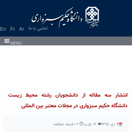
Ski
t
conten
تماس با ما
En
Fr
Ar
MENU
انتشار سه مقاله از دانشجویان رشته محیط زیست
دانشگاه حکیم سبزواری در مجلات معتبر بین المللی
۹ دی ۱۳۹۸
👁 ۱۶ بازدید
⏱ ۲ دقیقه مطالعه