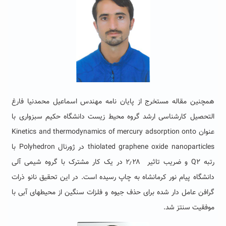
همچنین مقاله مستخرج از پایان نامه مهندس اسماعیل محمدنیا فارغ
التحصیل کارشناسی ارشد گروه محیط زیست دانشگاه حکیم سبزواری با
عنوان Kinetics and thermodynamics of mercury adsorption onto
thiolated graphene oxide nanoparticles در ژورنال Polyhedron با
رتبه Q2 و ضریب تاثیر ۲٫۲۸ در یک کار مشترک با گروه شیمی آلی
دانشگاه پیام نور کرمانشاه به چاپ رسیده است. در این تحقیق نانو ذرات
گرافن عامل دار شده برای حذف جیوه و فلزات سنگین از محیطهای آبی با
موفقیت سنتز شد.