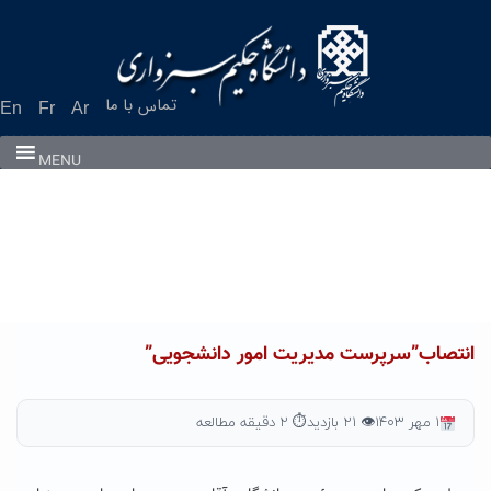
Ski
t
conten
تماس با ما
En
Fr
Ar
MENU
انتصاب”سرپرست مدیریت امور دانشجویی”
۱ مهر ۱۴۰۳
👁 ۲۱ بازدید
⏱ ۲ دقیقه مطالعه