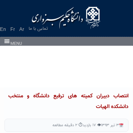
Ski
t
conten
تماس با ما
En
Fr
Ar
MENU
انتصاب دبیران کمیته های ترفیع دانشگاه و منتخب
دانشکده الهیات
۳ تیر ۱۳۹۳
👁 ۱۷ بازدید
⏱ ۲ دقیقه مطالعه