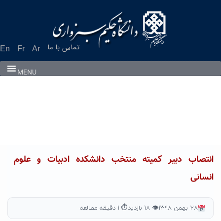
Ski
t
conten
تماس با ما
En
Fr
Ar
MENU
انتصاب دبیر کمیته منتخب دانشکده ادبیات و علوم
انسانی
۲۸ بهمن ۱۳۹۸
👁 ۱۸ بازدید
⏱ ۱ دقیقه مطالعه