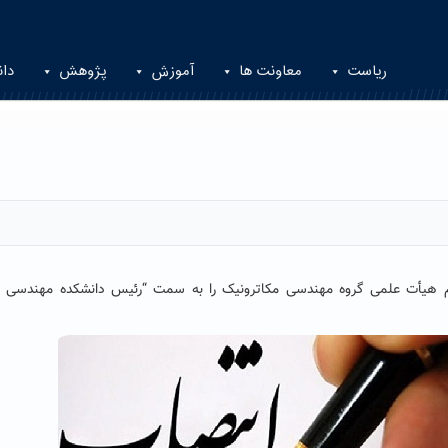
ریاست
معاونت ها
آموزش
پژوهش
دان
م هیأت علمی گروه مهندسی مکاترونیک را به سمت
“رئیس دانشکده مهندسی ب