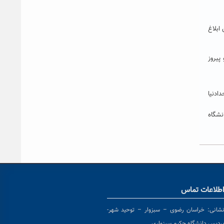
ابلاغ
پیروز
دادنیا
نشگاه
طلاعات تماس
شانی:
خراسان رضوی – سبزوار – توحید شهر-
ردیس دانشگاه حکیم سبزواری