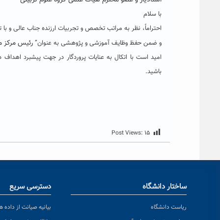
استادیار و عضو محترم هیأت علمی گروه علوم تربیتی
با سلام
احتراماً، نظر به مراتب تخصص و تجربیات ارزنده جناب عالی و ب
رئیس مرکز م
و ضمن حفظ وظایف آموزشی و پژوهشی به عنوان”
امید است با اتکال به عنایات پروردگار در جهت پیشبرد اهداف د
باشید.
Post Views:
۱۵
ساختار دانشگاه
دسترسی سریع
ریاست دانشگاه
بیانیه صیانت از داده ها