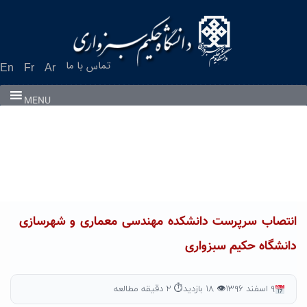
Ski
t
conten
تماس با ما
En
Fr
Ar
MENU
انتصاب سرپرست دانشکده مهندسی معماری و شهرسازی
دانشگاه حکیم سبزواری
۹ اسفند ۱۳۹۶
👁 ۱۸ بازدید
⏱ ۲ دقیقه مطالعه