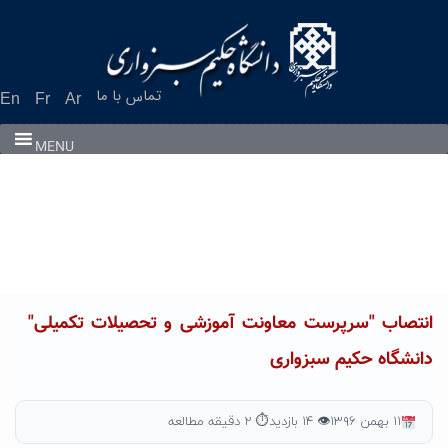
Ski
t
conten
تماس با ما
En
Fr
Ar
MENU
انتصاب "سرپرست معاونت آموزشی و تحصیلات تکمیلی"
دانشگاه حکیم سبزواری
۱۱ بهمن ۱۳۹۶
👁 ۱۴ بازدید
⏱ ۲ دقیقه مطالعه