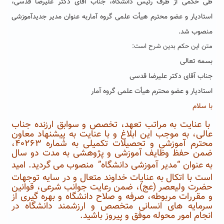
طی حکمی از طرف رئیس دانشگاه، جناب آقای دکتر علیرضا قدسی،
استادیار و عضو محترم هیأت علمی گروه آماربه عنوان مدیر جدیدآموزشی
منصوب شد.
متن این حکم بدین شرح است:
بسمه تعالی
جناب آقای دکتر علیرضا قدسی
استادیار و عضو محترم هیأت علمی گروه آمار
با سلام
با عنایت به مراتب تعهد، تخصص و سوابق ارزنده جناب
عالی، به موجب این ابلاغ و با عنایت به پیشنهاد معاون
محترم آموزشی و تحصیلات تکمیلی به شماره ۴۰۲۶۳،
ضمن حفظ وظایف آموزشی و پژوهشی به مدت دو سال
به عنوان
“مدیر آموزشی دانشگاه”
منصوب می گردید. امید
است با اتکال به عنایات خداوند متعال و در سایه توجهات
حضرت ولیعصر (عج)، ضمن رعایت جوانب شرعی، قوانین
و مقررات مربوطه، صرفه و صلاح دانشگاه و بهره گیری از
سرمایه های انسانی متخصص و ارزشمند دانشگاه در
انجام امور محوله موفق و پیروز باشید.