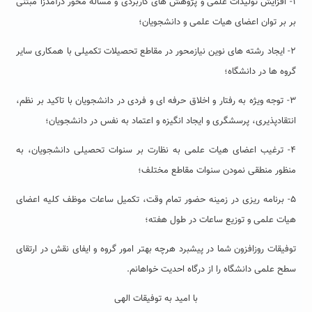
۱- افزایش تولیدات علمی و پژوهش های کاربردی و مسأله محور درآمدزا مبتنی
بر بر توان اعضای هیات علمی و دانشجویان؛
۲- ایجاد رشته های نوین نیازمحور در مقاطع تحصیلات تکمیلی با همکاری سایر
گروه ها در دانشگاه؛
۳- توجه ویژه به رفتار و اخلاق حرفه ای و فردی در دانشجویان با تاکید بر نظم،
انتقادپذیری، پرسشگری و ایجاد انگیزه و اعتماد به نفس در دانشجویان؛
۴- ترغیب اعضای هیات علمی به نظارت بر سنوات تحصیلی دانشجویان، به
منظور منطقی نمودن سنوات مقاطع مختلف؛
۵- برنامه ریزی در زمینه حضور تمام وقت، تکمیل ساعات موظف کلیه اعضای
هیات علمی و توزیع ساعات در طول هفته؛
توفیقات روزافزون شما در پیشبرد هرچه بهتر امور گروه و ایفای نقش در ارتقای
سطح علمی دانشگاه را از درگاه احدیت خواهانم.
با امید به توفیقات الهی