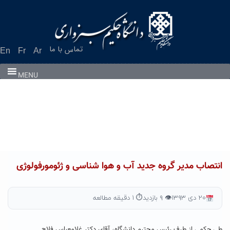
Ski
t
conten
تماس با ما
En
Fr
Ar
MENU
انتصاب مدیر گروه جدید آب و هوا شناسی و ژئومورفولوژی
۲۰ دی ۱۳۹۳
👁 ۹ بازدید
⏱ ۱ دقیقه مطالعه
طی حکمی از طرف رئیس محترم دانشگاه، آقای دکتر غلامعباس فلاح